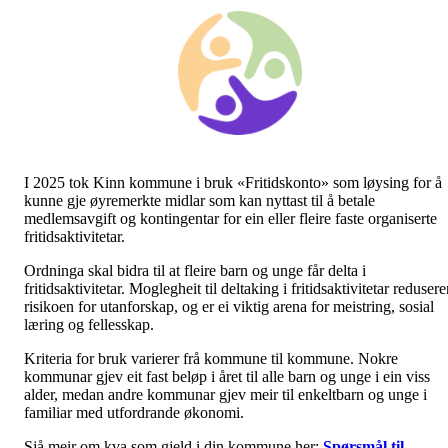
I 2025 tok Kinn kommune i bruk «Fritidskonto» som løysing for å
kunne gje øyremerkte midlar som kan nyttast til å betale
medlemsavgift og kontingentar for ein eller fleire faste organiserte
fritidsaktivitetar.
Ordninga skal bidra til at fleire barn og unge får delta i
fritidsaktivitetar. Moglegheit til deltaking i fritidsaktivitetar redusere
risikoen for utanfor­skap, og er ei viktig arena for meistring, sosial
læring og fellesskap.
Kriteria for bruk varierer frå kommune til kommune. Nokre
kommunar gjev eit fast beløp i året til alle barn og unge i ein viss
alder, medan andre kommunar gjev meir til enkeltbarn og unge i
familiar med utfordrande økonomi.
Sjå meir om kva som gjeld i din kommune her:
Spørsmål til