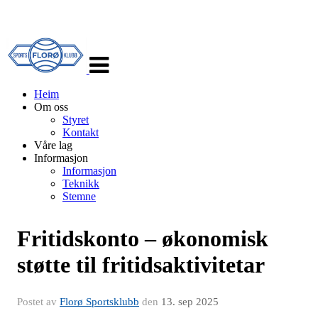
Veksle
navigasjon
Heim
Om oss
Styret
Kontakt
Våre lag
Informasjon
Informasjon
Teknikk
Stemne
Fritidskonto – økonomisk
støtte til fritidsaktivitetar
Postet av
Florø Sportsklubb
den
13. sep 2025