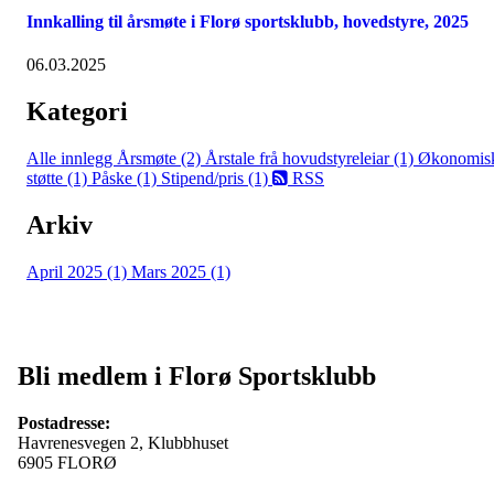
Innkalling til årsmøte i Florø sportsklubb, hovedstyre, 2025
06.03.2025
Kategori
Alle innlegg
Årsmøte (2)
Årstale frå hovudstyreleiar (1)
Økonomis
støtte (1)
Påske (1)
Stipend/pris (1)
RSS
Arkiv
April 2025 (1)
Mars 2025 (1)
Bli medlem i Florø Sportsklubb
Postadresse:
Havrenesvegen 2, Klubbhuset
6905 FLORØ