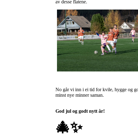
av desse flatene.
No går vi inn i ei tid for kvile, hygge og 
minst nye minner saman.
God jul og godt nytt år!
🎄
✨