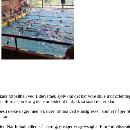
kala fotballhall ved Litlevatnet, sjølv om det har vore stille mot offentleg
nformasjon kring dette arbeidet ut til dykk så snart det er klart.
bes i desse dager med tak over tribuna ved kunstgresset, som vi håper bli
larar.
later. Når fotballhallen står ferdig, ønskjer vi sjølvsagt at Florø idrettssen