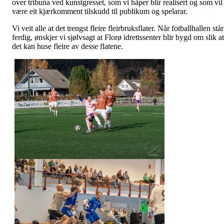
over tribuna ved kunstgresset, som vi håper blir realisert og som vil
være eit kjærkomment tilskudd til publikum og spelarar.
Vi veit alle at det trengst fleire fleirbruksflater. Når fotballhallen står
ferdig, ønskjer vi sjølvsagt at Florø idrettssenter blir bygd om slik at
det kan huse fleire av desse flatene.