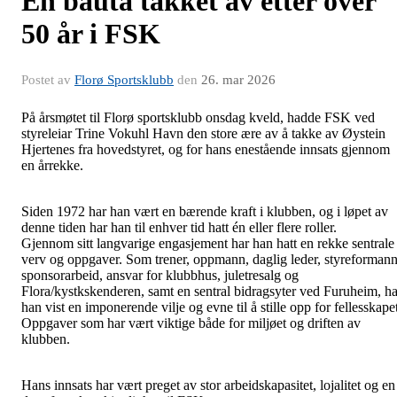
En bauta takket av etter over
50 år i FSK
Postet av
Florø Sportsklubb
den
26. mar 2026
På årsmøtet til Florø sportsklubb onsdag kveld, hadde FSK ved
styreleiar Trine Vokuhl Havn den store ære av å takke av Øystein
Hjertenes fra hovedstyret, og for hans enestående innsats gjennom
en årrekke.
Siden 1972 har han vært en bærende kraft i klubben, og i løpet av
denne tiden har han til enhver tid hatt én eller flere roller.
Gjennom sitt langvarige engasjement har han hatt en rekke sentrale
verv og oppgaver. Som trener, oppmann, daglig leder, styreformann
sponsorarbeid, ansvar for klubbhus, juletresalg og
Flora/kystkskenderen, samt en sentral bidragsyter ved Furuheim, ha
han vist en imponerende vilje og evne til å stille opp for fellesskape
Oppgaver som har vært viktige både for miljøet og driften av
klubben.
Hans innsats har vært preget av stor arbeidskapasitet, lojalitet og en