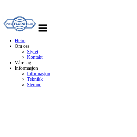
Veksle
navigasjon
Heim
Om oss
Styret
Kontakt
Våre lag
Informasjon
Informasjon
Teknikk
Stemne