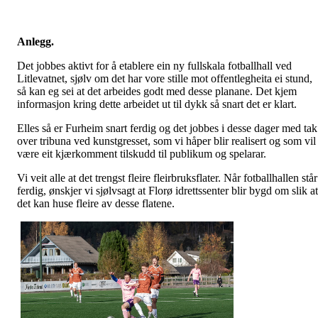
Anlegg.
Det jobbes aktivt for å etablere ein ny fullskala fotballhall ved
Litlevatnet, sjølv om det har vore stille mot offentlegheita ei stund,
så kan eg sei at det arbeides godt med desse planane. Det kjem
informasjon kring dette arbeidet ut til dykk så snart det er klart.
Elles så er Furheim snart ferdig og det jobbes i desse dager med tak
over tribuna ved kunstgresset, som vi håper blir realisert og som vil
være eit kjærkomment tilskudd til publikum og spelarar.
Vi veit alle at det trengst fleire fleirbruksflater. Når fotballhallen står
ferdig, ønskjer vi sjølvsagt at Florø idrettssenter blir bygd om slik at
det kan huse fleire av desse flatene.