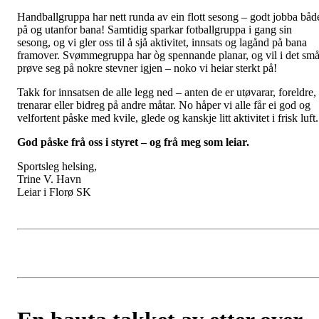
Handballgruppa har nett runda av ein flott sesong – godt jobba båd
på og utanfor bana! Samtidig sparkar fotballgruppa i gang sin
sesong, og vi gler oss til å sjå aktivitet, innsats og lagånd på bana
framover. Svømmegruppa har òg spennande planar, og vil i det sm
prøve seg på nokre stevner igjen – noko vi heiar sterkt på!
Takk for innsatsen de alle legg ned – anten de er utøvarar, foreldre,
trenarar eller bidreg på andre måtar. No håper vi alle får ei god og
velfortent påske med kvile, glede og kanskje litt aktivitet i frisk luft.
God påske frå oss i styret – og frå meg som leiar.
Sportsleg helsing,
Trine V. Havn
Leiar i Florø SK