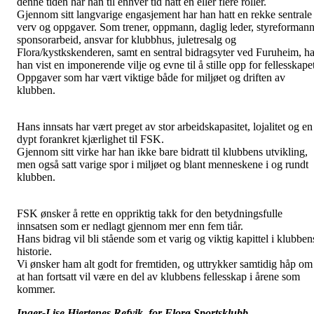
denne tiden har han til enhver tid hatt én eller flere roller.
Gjennom sitt langvarige engasjement har han hatt en rekke sentrale
verv og oppgaver. Som trener, oppmann, daglig leder, styreformann
sponsorarbeid, ansvar for klubbhus, juletresalg og
Flora/kystkskenderen, samt en sentral bidragsyter ved Furuheim, ha
han vist en imponerende vilje og evne til å stille opp for fellesskape
Oppgaver som har vært viktige både for miljøet og driften av
klubben.
Hans innsats har vært preget av stor arbeidskapasitet, lojalitet og en
dypt forankret kjærlighet til FSK.
Gjennom sitt virke har han ikke bare bidratt til klubbens utvikling,
men også satt varige spor i miljøet og blant menneskene i og rundt
klubben.
FSK ønsker å rette en oppriktig takk for den betydningsfulle
innsatsen som er nedlagt gjennom mer enn fem tiår.
Hans bidrag vil bli stående som et varig og viktig kapittel i klubben
historie.
Vi ønsker ham alt godt for fremtiden, og uttrykker samtidig håp om
at han fortsatt vil være en del av klubbens fellesskap i årene som
kommer.
Inger-Lise Hjertenes Refvik, for Florø Sportsklubb