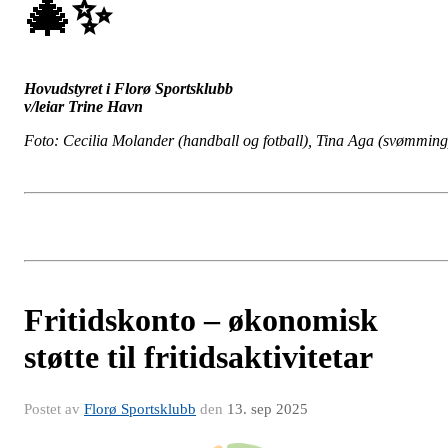
🎄
✨
Hovudstyret i Florø Sportsklubb
v/leiar Trine Havn
Foto: Cecilia Molander (handball og fotball), Tina Aga (svømming
Fritidskonto – økonomisk
støtte til fritidsaktivitetar
Postet av
Florø Sportsklubb
den
13. sep 2025