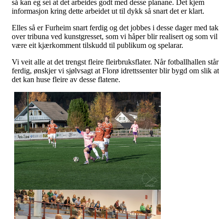
så kan eg sei at det arbeides godt med desse planane. Det kjem
informasjon kring dette arbeidet ut til dykk så snart det er klart.
Elles så er Furheim snart ferdig og det jobbes i desse dager med tak
over tribuna ved kunstgresset, som vi håper blir realisert og som vil
være eit kjærkomment tilskudd til publikum og spelarar.
Vi veit alle at det trengst fleire fleirbruksflater. Når fotballhallen står
ferdig, ønskjer vi sjølvsagt at Florø idrettssenter blir bygd om slik at
det kan huse fleire av desse flatene.