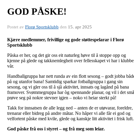
GOD PÅSKE!
Postet av
Florø Sportsklubb
den
15. apr 2025
Kjære medlemmer, frivillige og gode støttespelarar i Florø
Sportsklubb
Påska er her, og det gir oss eit naturleg høve til å stoppe opp og
kjenne på glede og takknemlegheit over fellesskapet vi har i klubb
vår.
Handballgruppa har nett runda av ein flott sesong – godt jobba båd
på og utanfor bana! Samtidig sparkar fotballgruppa i gang sin
sesong, og vi gler oss til å sjå aktivitet, innsats og lagånd på bana
framover. Svømmegruppa har òg spennande planar, og vil i det sm
prøve seg på nokre stevner igjen – noko vi heiar sterkt på!
Takk for innsatsen de alle legg ned – anten de er utøvarar, foreldre,
trenarar eller bidreg på andre måtar. No håper vi alle får ei god og
velfortent påske med kvile, glede og kanskje litt aktivitet i frisk luft.
God påske frå oss i styret – og frå meg som leiar.