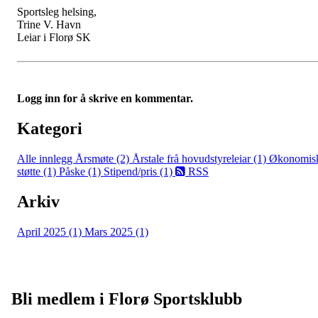
Sportsleg helsing,
Trine V. Havn
Leiar i Florø SK
Logg inn for å skrive en kommentar.
Kategori
Alle innlegg
Årsmøte (2)
Årstale frå hovudstyreleiar (1)
Økonomis
støtte (1)
Påske (1)
Stipend/pris (1)
RSS
Arkiv
April 2025 (1)
Mars 2025 (1)
Bli medlem i Florø Sportsklubb