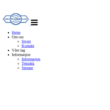
Veksle
navigasjon
Heim
Om oss
Styret
Kontakt
Våre lag
Informasjon
Informasjon
Teknikk
Stemne