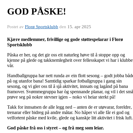
GOD PÅSKE!
Postet av
Florø Sportsklubb
den
15. apr 2025
Kjære medlemmer, frivillige og gode støttespelarar i Florø
Sportsklubb
Påska er her, og det gir oss eit naturleg høve til å stoppe opp og
kjenne på glede og takknemlegheit over fellesskapet vi har i klubb
vår.
Handballgruppa har nett runda av ein flott sesong – godt jobba båd
på og utanfor bana! Samtidig sparkar fotballgruppa i gang sin
sesong, og vi gler oss til å sjå aktivitet, innsats og lagånd på bana
framover. Svømmegruppa har òg spennande planar, og vil i det sm
prøve seg på nokre stevner igjen – noko vi heiar sterkt på!
Takk for innsatsen de alle legg ned – anten de er utøvarar, foreldre,
trenarar eller bidreg på andre måtar. No håper vi alle får ei god og
velfortent påske med kvile, glede og kanskje litt aktivitet i frisk luft.
God påske frå oss i styret – og frå meg som leiar.