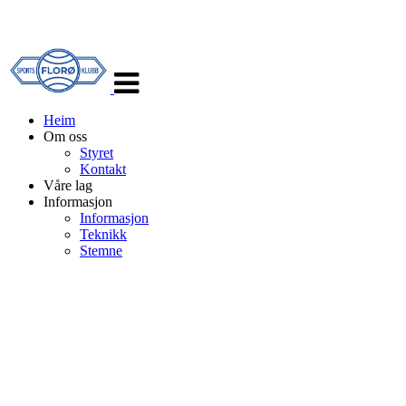
Veksle
navigasjon
Heim
Om oss
Styret
Kontakt
Våre lag
Informasjon
Informasjon
Teknikk
Stemne