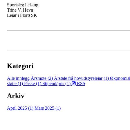
Sportsleg helsing,
Trine V. Havn
Leiar i Florø SK
Kategori
Alle innlegg
Årsmøte (2)
Årstale frå hovudstyreleiar (1)
Økonomis
støtte (1)
Påske (1)
Stipend/pris (1)
RSS
Arkiv
April 2025 (1)
Mars 2025 (1)