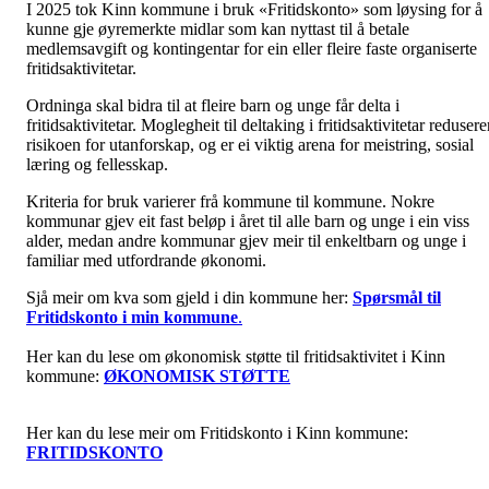
I 2025 tok Kinn kommune i bruk «Fritidskonto» som løysing for å
kunne gje øyremerkte midlar som kan nyttast til å betale
medlemsavgift og kontingentar for ein eller fleire faste organiserte
fritidsaktivitetar.
Ordninga skal bidra til at fleire barn og unge får delta i
fritidsaktivitetar. Moglegheit til deltaking i fritidsaktivitetar redusere
risikoen for utanfor­skap, og er ei viktig arena for meistring, sosial
læring og fellesskap.
Kriteria for bruk varierer frå kommune til kommune. Nokre
kommunar gjev eit fast beløp i året til alle barn og unge i ein viss
alder, medan andre kommunar gjev meir til enkeltbarn og unge i
familiar med utfordrande økonomi.
Sjå meir om kva som gjeld i din kommune her:
Spørsmål til
Fritidskonto i min kommune
.
Her kan du lese om økonomisk støtte til fritidsaktivitet i Kinn
kommune:
ØKONOMISK STØTTE
Her kan du lese meir om Fritidskonto i Kinn kommune:
FRITIDSKONTO