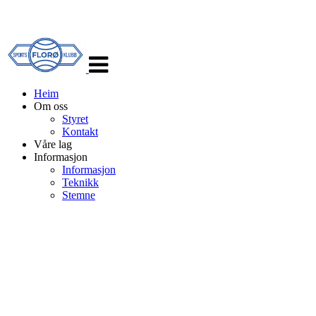
Veksle
navigasjon
Heim
Om oss
Styret
Kontakt
Våre lag
Informasjon
Informasjon
Teknikk
Stemne