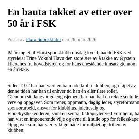
En bauta takket av etter over
50 år i FSK
Postet av
Florø Sportsklubb
den
26. mar 2026
På årsmøtet til Florø sportsklubb onsdag kveld, hadde FSK ved
styreleiar Trine Vokuhl Havn den store ære av å takke av Øystein
Hjertenes fra hovedstyret, og for hans enestående innsats gjennom
en årrekke.
Siden 1972 har han vært en bærende kraft i klubben, og i løpet av
denne tiden har han til enhver tid hatt én eller flere roller.
Gjennom sitt langvarige engasjement har han hatt en rekke sentrale
verv og oppgaver. Som trener, oppmann, daglig leder, styreformann
sponsorarbeid, ansvar for klubbhus, juletresalg og
Flora/kystkskenderen, samt en sentral bidragsyter ved Furuheim, ha
han vist en imponerende vilje og evne til å stille opp for fellesskape
Oppgaver som har vært viktige både for miljøet og driften av
klubben.