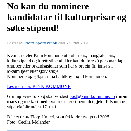
No kan du nominere
kandidatar til kulturprisar og
søke stipend!
Postet av
Florø Sportsklubb
den
24. feb 2026
Kvart år deler Kinn kommune ut kulturpris, mangfaldspris,
kulturstipend og idrettsstipend. Her kan du foreslå personar, lag,
grupper eller organisasjonar som har gjort ein fin innsats i
lokalmiljøet eller sjølv søkje.
Nominerte og søkjarar må ha tilknyting til kommunen.
Les meir her: KINN KOMMUNE
Grunngjevne forslag skal sendast
post@kinn.kommune.no
innan 1
mars
og merkast med kva pris eller stipend det gjeld. Prisane og
stipenda blir utdelt 17. mai.
Biletet er av Florø United, som fekk idrettsstipend 2025.
Foto: Cecilia Molander