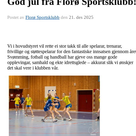
God jul frå Florø Sportsklubb
Postet av
Florø Sportsklubb
den
21. des 2025
Vi i hovudstyret vil rette ei stor takk til alle spelarar, trenarar,
frivillige og støttespelarar for den fantastiske innsatsen gjennom åre
Svømming, fotball og handball har gjeve oss mange gode
opplevingar, samhald og ekte idrettsglede – akkurat slik vi ønskjer
det skal vere i klubben vår.