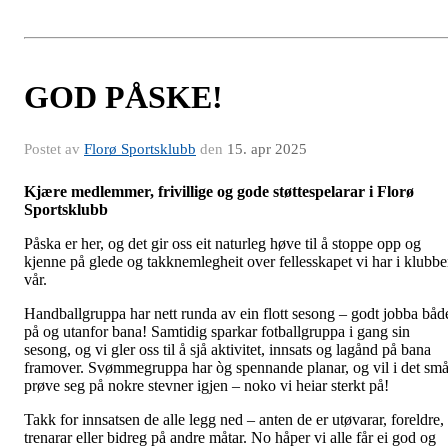
GOD PÅSKE!
Postet av
Florø Sportsklubb
den
15. apr 2025
Kjære medlemmer, frivillige og gode støttespelarar i Florø
Sportsklubb
Påska er her, og det gir oss eit naturleg høve til å stoppe opp og
kjenne på glede og takknemlegheit over fellesskapet vi har i klubb
vår.
Handballgruppa har nett runda av ein flott sesong – godt jobba båd
på og utanfor bana! Samtidig sparkar fotballgruppa i gang sin
sesong, og vi gler oss til å sjå aktivitet, innsats og lagånd på bana
framover. Svømmegruppa har òg spennande planar, og vil i det sm
prøve seg på nokre stevner igjen – noko vi heiar sterkt på!
Takk for innsatsen de alle legg ned – anten de er utøvarar, foreldre,
trenarar eller bidreg på andre måtar. No håper vi alle får ei god og