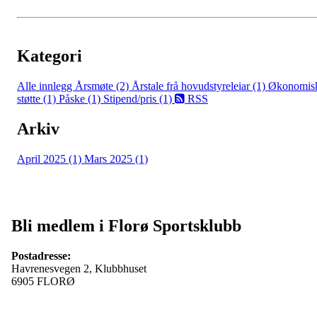
Kategori
Alle innlegg
Årsmøte (2)
Årstale frå hovudstyreleiar (1)
Økonomis
støtte (1)
Påske (1)
Stipend/pris (1)
RSS
Arkiv
April 2025 (1)
Mars 2025 (1)
Bli medlem i Florø Sportsklubb
Postadresse:
Havrenesvegen 2, Klubbhuset
6905 FLORØ