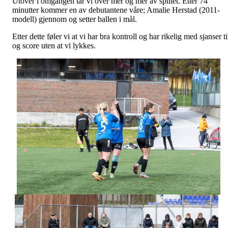
Utover i omgangen tar vi over mer og mer av spillet. Etter 74
minutter kommer en av debutantene våre; Amalie Herstad (2011-
modell) gjennom og setter ballen i mål.
Etter dette føler vi at vi har bra kontroll og har rikelig med sjanser ti
og score uten at vi lykkes.