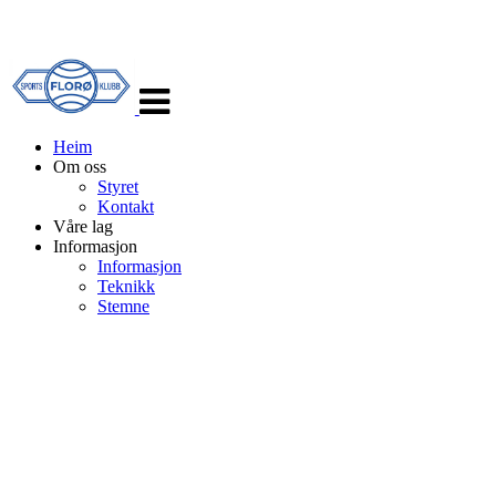
Veksle
navigasjon
Heim
Om oss
Styret
Kontakt
Våre lag
Informasjon
Informasjon
Teknikk
Stemne