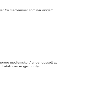
nger fra medlemmer som har inngått
nerere medlemskort" under oppsett av
 at betalingen er gjennomført.