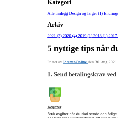
Kategori
Alle innlegg
Design og farger (1)
Endring
Arkiv
2021 (2)
2020 (4)
2019 (1)
2018 (1)
2017
5 nyttige tips når d
Postet av
IdrettenOnline
den
30. aug 2021
1. Send betalingskrav ved
Avgifter
Bruk avgifter når du skal sende den årlige
har bekreftet medlemskapet sitt ved hjelp