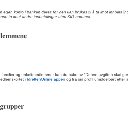
egen konto i banken deres før den kan brukes til å ta imot innbetali
kunne ta imot andre innbetalinger uten KID-nummer.
edlemmene
 familier og enkeltmedlemmer kan du huke av "Denne avgiften skal ge
edlemskortet i
IdrettenOnline appen
og fra sin profil umiddelbart etter
ålgrupper