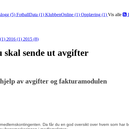
slogg (5)
FotballData (1)
KlubbenOnline (1)
Opplæring (1)
Vis alle
 (1)
2016 (1)
2015 (8)
u skal sende ut avgifter
 hjelp av avgifter og fakturamodulen
 medlemskontingenten. Da får du en god oversikt over hvem som har betal
 av fargemarkeringen i medlemslisten: