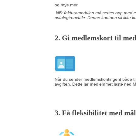
og mye mer
NB: fakturamodulen må settes opp med en 
avtalegiroavtale. Denne kontoen vil ikke 
2. Gi m
edlemskort til m
Når du sender medlemskontingent både til
avgiften. Dette lar medlemmet laste ned M
3. Få fleksibilitet med m