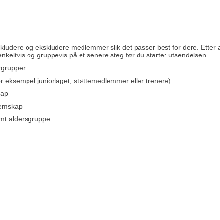
inkludere og ekskludere medlemmer slik det passer best for dere. Etter at 
nkeltvis og gruppevis på et senere steg før du starter utsendelsen.
ergrupper
for eksempel juniorlaget, støttemedlemmer eller trenere)
kap
dlemskap
emt aldersgruppe