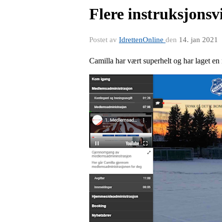
Flere instruksjonsv
Postet av
IdrettenOnline
den
14. jan 2021
Camilla har vært superhelt og har laget en 