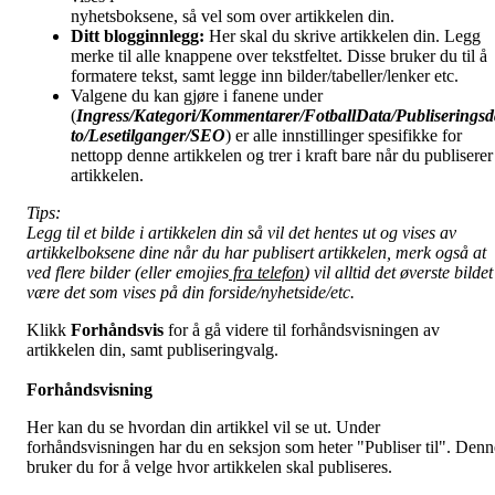
nyhetsboksene, så vel som over artikkelen din.
Ditt blogginnlegg:
Her skal du skrive artikkelen din. Legg
merke til alle knappene over tekstfeltet. Disse bruker du til å
formatere tekst, samt legge inn bilder/tabeller/lenker etc.
Valgene du kan gjøre i fanene under
(
Ingress/Kategori/Kommentarer/FotballData/Publiseringsd
to/Lesetilganger/
SEO
) er alle innstillinger spesifikke for
nettopp denne artikkelen og trer i kraft bare når du publiserer
artikkelen.
Tips:
Legg til et bilde i artikkelen din så vil det hentes ut og vises av
artikkelboksene dine når du har publisert artikkelen, merk også at
ved flere bilder (eller emojies
fra telefon
) vil alltid det øverste bildet
være det som vises på din forside/nyhetside/etc.
Klikk
Forhåndsvis
for å gå videre til forhåndsvisningen av
artikkelen din, samt publiseringvalg.
Forhåndsvisning
Her kan du se hvordan din artikkel vil se ut. Under
forhåndsvisningen har du en seksjon som heter "Publiser til". Denn
bruker du for å velge hvor artikkelen skal publiseres.