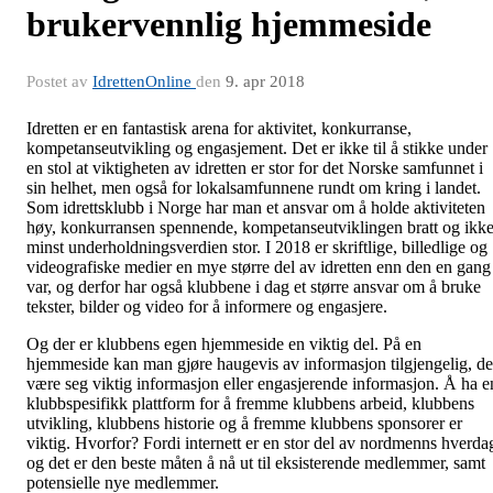
brukervennlig hjemmeside
Postet av
IdrettenOnline
den
9. apr 2018
Idretten er en fantastisk arena for aktivitet, konkurranse,
kompetanseutvikling og engasjement. Det er ikke til å stikke under
en stol at viktigheten av idretten er stor for det Norske samfunnet i
sin helhet, men også for lokalsamfunnene rundt om kring i landet.
Som idrettsklubb i Norge har man et ansvar om å holde aktiviteten
høy, konkurransen spennende, kompetanseutviklingen bratt og ikk
minst underholdningsverdien stor. I 2018 er skriftlige, billedlige og
videografiske medier en mye større del av idretten enn den en gang
var, og derfor har også klubbene i dag et større ansvar om å bruke
tekster, bilder og video for å informere og engasjere.
Og der er klubbens egen hjemmeside en viktig del. På en
hjemmeside kan man gjøre haugevis av informasjon tilgjengelig, de
være seg viktig informasjon eller engasjerende informasjon. Å ha e
klubbspesifikk plattform for å fremme klubbens arbeid, klubbens
utvikling, klubbens historie og å fremme klubbens sponsorer er
viktig. Hvorfor? Fordi internett er en stor del av nordmenns hverda
og det er den beste måten å nå ut til eksisterende medlemmer, samt
potensielle nye medlemmer.