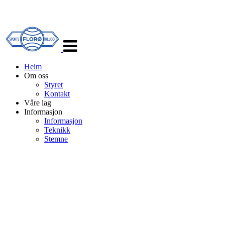
Veksle
navigasjon
Heim
Om oss
Styret
Kontakt
Våre lag
Informasjon
Informasjon
Teknikk
Stemne