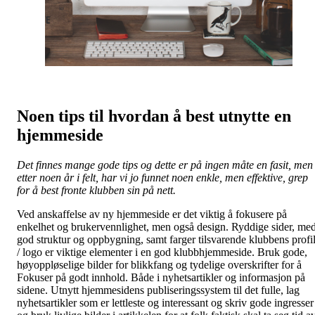
Noen tips til hvordan å best utnytte en
hjemmeside
Det finnes mange gode tips og dette er på ingen måte en fasit, men
etter noen år i felt, har vi jo funnet noen enkle, men effektive, grep
for å best fronte klubben sin på nett.
Ved anskaffelse av ny hjemmeside er det viktig å fokusere på
enkelhet og brukervennlighet, men også design. Ryddige sider, me
god struktur og oppbygning, samt farger tilsvarende klubbens profi
/ logo er viktige elementer i en god klubbhjemmeside. Bruk gode,
høyoppløselige bilder for blikkfang og tydelige overskrifter for å
Fokuser på godt innhold. Både i nyhetsartikler og informasjon på
sidene. Utnytt hjemmesidens publiseringssystem til det fulle, lag
nyhetsartikler som er lettleste og interessant og skriv gode ingresser