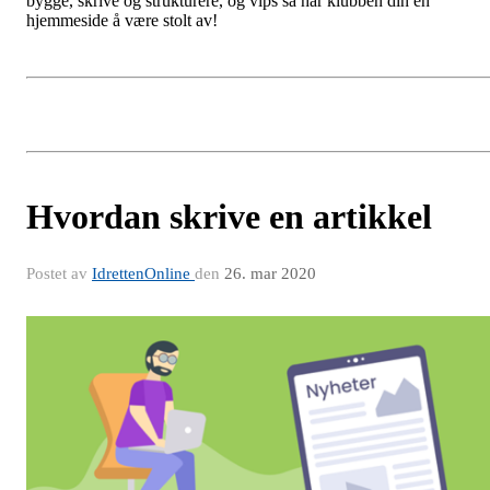
bygge, skrive og strukturere, og vips så har klubben din en
hjemmeside å være stolt av!
Hvordan skrive en artikkel
Postet av
IdrettenOnline
den
26. mar 2020