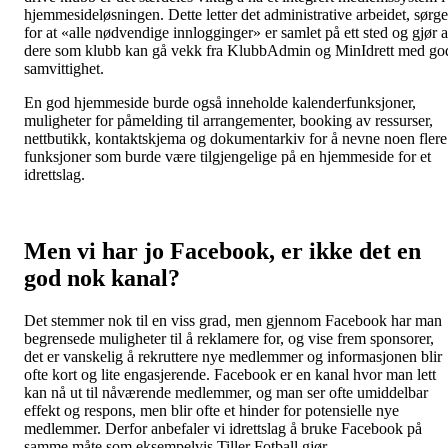
hjemmesideløsningen. Dette letter det administrative arbeidet, sørge
for at «alle nødvendige innlogginger» er samlet på ett sted og gjør a
dere som klubb kan gå vekk fra KlubbAdmin og MinIdrett med go
samvittighet.
En god hjemmeside burde også inneholde kalenderfunksjoner,
muligheter for påmelding til arrangementer, booking av ressurser,
nettbutikk, kontaktskjema og dokumentarkiv for å nevne noen flere
funksjoner som burde være tilgjengelige på en hjemmeside for et
idrettslag.
Men vi har jo Facebook, er ikke det en
god nok kanal?
Det stemmer nok til en viss grad, men gjennom Facebook har man
begrensede muligheter til å reklamere for, og vise frem sponsorer,
det er vanskelig å rekruttere nye medlemmer og informasjonen blir
ofte kort og lite engasjerende. Facebook er en kanal hvor man lett
kan nå ut til nåværende medlemmer, og man ser ofte umiddelbar
effekt og respons, men blir ofte et hinder for potensielle nye
medlemmer. Derfor anbefaler vi idrettslag å bruke Facebook på
samme måte som eksempelvis Tiller Fotball gjør