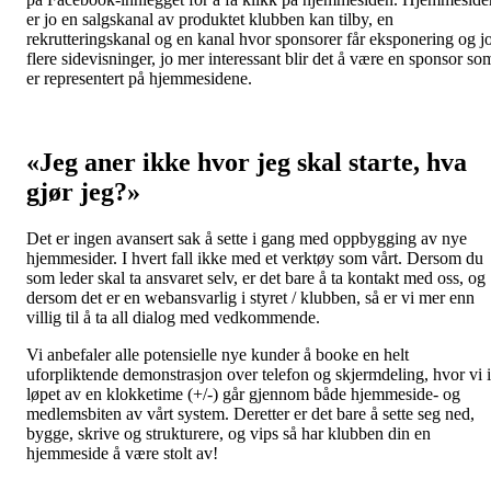
er jo en salgskanal av produktet klubben kan tilby, en
rekrutteringskanal og en kanal hvor sponsorer får eksponering og j
flere sidevisninger, jo mer interessant blir det å være en sponsor so
er representert på hjemmesidene.
«Jeg aner ikke hvor jeg skal starte, hva
gjør jeg?»
Det er ingen avansert sak å sette i gang med oppbygging av nye
hjemmesider. I hvert fall ikke med et verktøy som vårt. Dersom du
som leder skal ta ansvaret selv, er det bare å ta kontakt med oss, og
dersom det er en webansvarlig i styret / klubben, så er vi mer enn
villig til å ta all dialog med vedkommende.
Vi anbefaler alle potensielle nye kunder å booke en helt
uforpliktende demonstrasjon over telefon og skjermdeling, hvor vi i
løpet av en klokketime (+/-) går gjennom både hjemmeside- og
medlemsbiten av vårt system. Deretter er det bare å sette seg ned,
bygge, skrive og strukturere, og vips så har klubben din en
hjemmeside å være stolt av!