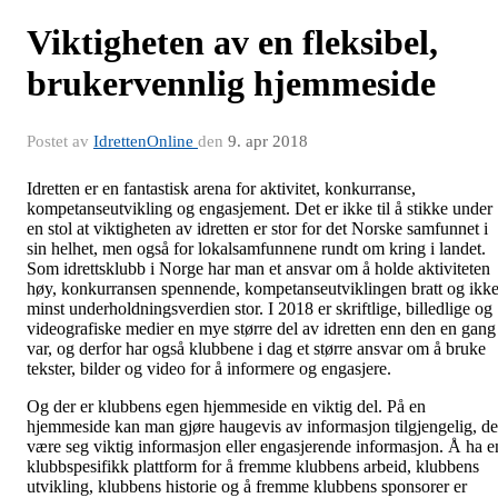
Viktigheten av en fleksibel,
brukervennlig hjemmeside
Postet av
IdrettenOnline
den
9. apr 2018
Idretten er en fantastisk arena for aktivitet, konkurranse,
kompetanseutvikling og engasjement. Det er ikke til å stikke under
en stol at viktigheten av idretten er stor for det Norske samfunnet i
sin helhet, men også for lokalsamfunnene rundt om kring i landet.
Som idrettsklubb i Norge har man et ansvar om å holde aktiviteten
høy, konkurransen spennende, kompetanseutviklingen bratt og ikk
minst underholdningsverdien stor. I 2018 er skriftlige, billedlige og
videografiske medier en mye større del av idretten enn den en gang
var, og derfor har også klubbene i dag et større ansvar om å bruke
tekster, bilder og video for å informere og engasjere.
Og der er klubbens egen hjemmeside en viktig del. På en
hjemmeside kan man gjøre haugevis av informasjon tilgjengelig, de
være seg viktig informasjon eller engasjerende informasjon. Å ha e
klubbspesifikk plattform for å fremme klubbens arbeid, klubbens
utvikling, klubbens historie og å fremme klubbens sponsorer er