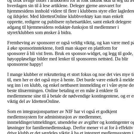
og bruk livlige bilder i artikkelen for at folk faktisk skal ta seg tid a
hverdagen sin til å lese artiklene. Deleger gjerne ansvaret for
hjemmesidens innhold videre til flere i klubbens styre eller lagleder
og ildsjeler. Med IdrettenOnline klubbverktøy kan man enkelt
opprette, redigere og publisere nyhetsartikler, samt enkelt delegere
adgang til hjemmesidens redaktør-funksjon til medlemmer i
styret/klubben som ønsker å bidra.
Fremheving av sponsorer er også veldig viktig, og kan være med p
å øke sponsorinntektene, fordi man skaper en plattform for
sponsorer å bli vist frem. Bruk en sponsor-widget, og legg til gode,
høyoppløselige bilder med lenker til sponsorens nettsted. Da blir
sponsorene happy!
I mange klubber er rekruttering et stort fokus og noe det vies mye t
til, men her er det også mye å hente. Det burde være enkelt å melde
seg inn i en klubb, og enkel nettbasert innmelding er i våre øyne de
beste tilnærmingen. Online betaling er en måte å enklere få
medlemmene sine til å betale de nødvendige kontingentene, og er e
viktig del av IdrettenOnline.
Som en integrasjonspartner av NIF har vi også et godkjent
medlemssystem for administrasjon av medlemmer,
innmeldinger/utmeldinger, utsendelse av avgifter og kontingenter o
løsninger for familiemedlemsskap. Derfor mener vi at for å effektiv
drive klubb er det særdeles viktig å ha et integrert medlemssystem i