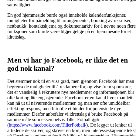
samvittighet.
En god hjemmeside burde også inneholde kalenderfunksjoner,
muligheter for påmelding til arrangementer, booking av ressurser,
nettbutikk, kontaktskjema og dokumentarkiv for å nevne noen flere
funksjoner som burde være tilgjengelige på en hjemmeside for et
idrettslag.
Men vi har jo Facebook, er ikke det en
god nok kanal?
Det stemmer nok til en viss grad, men gjennom Facebook har man
begrensede muligheter til å reklamere for, og vise frem sponsorer,
det er vanskelig å rekruttere nye medlemmer og informasjonen blir
ofte kort og lite engasjerende. Facebook er en kanal hvor man lett
kan nå ut til nåværende medlemmer, og man ser ofte umiddelbar
effekt og respons, men blir ofte et hinder for potensielle nye
medlemmer. Derfor anbefaler vi idrettslag å bruke Facebook på
samme måte som eksempelvis Tiller Fotball gjør
(
https://www.facebook.com/TillerFotball/
). De legger ut lenker til
artiklene de skriver, og skriver en kort, men interesseskapende tekst
på Facebook-innlegget for å få klikk på hjemmesiden. Hjemmeside