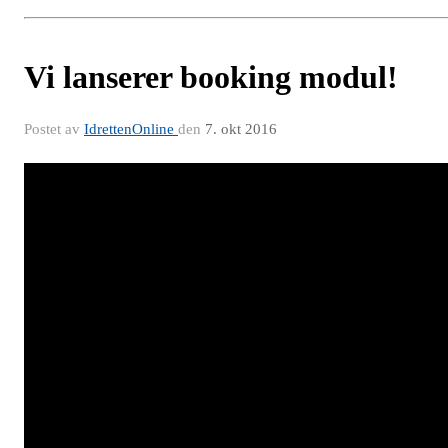
Vi lanserer booking modul!
Postet av
IdrettenOnline
den
7. okt 2016