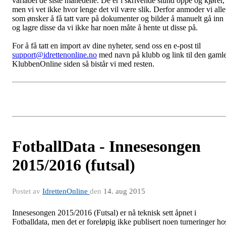
variabel de siste månedene. De er i skrivende stund oppe og kjører,
men vi vet ikke hvor lenge det vil være slik. Derfor anmoder vi alle
som ønsker å få tatt vare på dokumenter og bilder å manuelt gå inn
og lagre disse da vi ikke har noen måte å hente ut disse på.
For å få tatt en import av dine nyheter, send oss en e-post til
support@idrettenonline.no
med navn på klubb og link til den gaml
KlubbenOnline siden så bistår vi med resten.
FotballData - Innesesongen
2015/2016 (futsal)
Postet av
IdrettenOnline
den
14. aug 2015
Innesesongen 2015/2016 (Futsal) er nå teknisk sett åpnet i
Fotballdata, men det er foreløpig ikke publisert noen turneringer ho