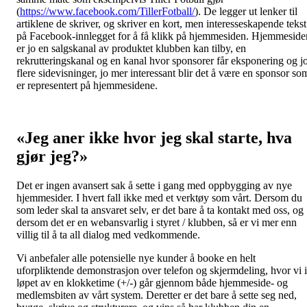
(
https://www.facebook.com/TillerFotball/
). De legger ut lenker til
artiklene de skriver, og skriver en kort, men interesseskapende tekst
på Facebook-innlegget for å få klikk på hjemmesiden. Hjemmeside
er jo en salgskanal av produktet klubben kan tilby, en
rekrutteringskanal og en kanal hvor sponsorer får eksponering og j
flere sidevisninger, jo mer interessant blir det å være en sponsor so
er representert på hjemmesidene.
«Jeg aner ikke hvor jeg skal starte, hva
gjør jeg?»
Det er ingen avansert sak å sette i gang med oppbygging av nye
hjemmesider. I hvert fall ikke med et verktøy som vårt. Dersom du
som leder skal ta ansvaret selv, er det bare å ta kontakt med oss, og
dersom det er en webansvarlig i styret / klubben, så er vi mer enn
villig til å ta all dialog med vedkommende.
Vi anbefaler alle potensielle nye kunder å booke en helt
uforpliktende demonstrasjon over telefon og skjermdeling, hvor vi i
løpet av en klokketime (+/-) går gjennom både hjemmeside- og
medlemsbiten av vårt system. Deretter er det bare å sette seg ned,