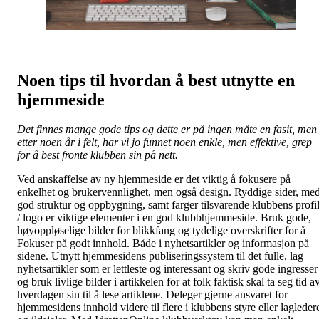
Noen tips til hvordan å best utnytte en
hjemmeside
Det finnes mange gode tips og dette er på ingen måte en fasit, men
etter noen år i felt, har vi jo funnet noen enkle, men effektive, grep
for å best fronte klubben sin på nett.
Ved anskaffelse av ny hjemmeside er det viktig å fokusere på
enkelhet og brukervennlighet, men også design. Ryddige sider, me
god struktur og oppbygning, samt farger tilsvarende klubbens profi
/ logo er viktige elementer i en god klubbhjemmeside. Bruk gode,
høyoppløselige bilder for blikkfang og tydelige overskrifter for å
Fokuser på godt innhold. Både i nyhetsartikler og informasjon på
sidene. Utnytt hjemmesidens publiseringssystem til det fulle, lag
nyhetsartikler som er lettleste og interessant og skriv gode ingresser
og bruk livlige bilder i artikkelen for at folk faktisk skal ta seg tid a
hverdagen sin til å lese artiklene. Deleger gjerne ansvaret for
hjemmesidens innhold videre til flere i klubbens styre eller lagleder