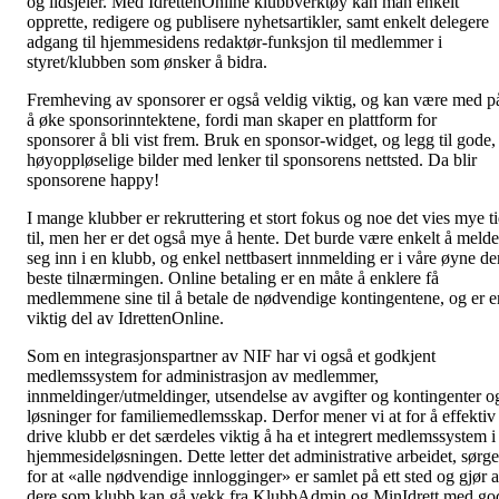
og ildsjeler. Med IdrettenOnline klubbverktøy kan man enkelt
opprette, redigere og publisere nyhetsartikler, samt enkelt delegere
adgang til hjemmesidens redaktør-funksjon til medlemmer i
styret/klubben som ønsker å bidra.
Fremheving av sponsorer er også veldig viktig, og kan være med p
å øke sponsorinntektene, fordi man skaper en plattform for
sponsorer å bli vist frem. Bruk en sponsor-widget, og legg til gode,
høyoppløselige bilder med lenker til sponsorens nettsted. Da blir
sponsorene happy!
I mange klubber er rekruttering et stort fokus og noe det vies mye t
til, men her er det også mye å hente. Det burde være enkelt å melde
seg inn i en klubb, og enkel nettbasert innmelding er i våre øyne de
beste tilnærmingen. Online betaling er en måte å enklere få
medlemmene sine til å betale de nødvendige kontingentene, og er e
viktig del av IdrettenOnline.
Som en integrasjonspartner av NIF har vi også et godkjent
medlemssystem for administrasjon av medlemmer,
innmeldinger/utmeldinger, utsendelse av avgifter og kontingenter o
løsninger for familiemedlemsskap. Derfor mener vi at for å effektiv
drive klubb er det særdeles viktig å ha et integrert medlemssystem i
hjemmesideløsningen. Dette letter det administrative arbeidet, sørge
for at «alle nødvendige innlogginger» er samlet på ett sted og gjør a
dere som klubb kan gå vekk fra KlubbAdmin og MinIdrett med go